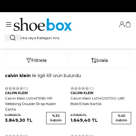
HOŞ GELDİNİZ
Giriş Ya
Sep
Ara
Filtrele
Sırala
calvin klein
ile ilgili
69
ürün bulundu
(0)
(0)
CALVIN KLEIN
CALVIN KLEIN
Calvin Klein LV04F3165-YIP
Calvin Klein LV04G1070G-UB1
Webbing Double Strap Kadın
Bold Erkek Kartlık
Çanta
5.499,00
TL
2.749,00
TL
%
30
%
40
3.849,30
TL
1.649,40
TL
İndirim
İndirim