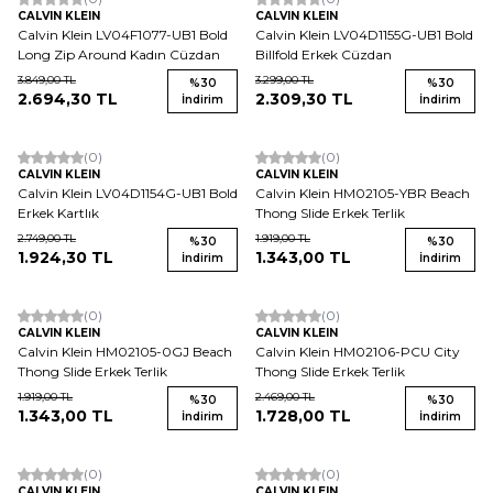
CALVIN KLEIN
CALVIN KLEIN
Calvin Klein LV04F1077-UB1 Bold
Calvin Klein LV04D1155G-UB1 Bold
Long Zip Around Kadın Cüzdan
Billfold Erkek Cüzdan
3.849,00
TL
3.299,00
TL
%
30
%
30
2.694,30
TL
2.309,30
TL
İndirim
İndirim
(0)
(0)
CALVIN KLEIN
CALVIN KLEIN
Calvin Klein LV04D1154G-UB1 Bold
Calvin Klein HM02105-YBR Beach
Erkek Kartlık
Thong Slide Erkek Terlik
2.749,00
TL
1.919,00
TL
%
30
%
30
1.924,30
TL
1.343,00
TL
İndirim
İndirim
(0)
(0)
CALVIN KLEIN
CALVIN KLEIN
Calvin Klein HM02105-0GJ Beach
Calvin Klein HM02106-PCU City
Thong Slide Erkek Terlik
Thong Slide Erkek Terlik
1.919,00
TL
2.469,00
TL
%
30
%
30
1.343,00
TL
1.728,00
TL
İndirim
İndirim
(0)
(0)
CALVIN KLEIN
CALVIN KLEIN