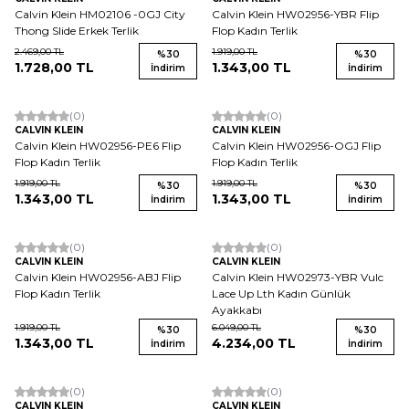
Calvin Klein HM02106 -0GJ City
Calvin Klein HW02956-YBR Flip
Thong Slide Erkek Terlik
Flop Kadın Terlik
2.469,00
TL
1.919,00
TL
%
30
%
30
1.728,00
TL
1.343,00
TL
İndirim
İndirim
(0)
(0)
CALVIN KLEIN
CALVIN KLEIN
Calvin Klein HW02956-PE6 Flip
Calvin Klein HW02956-OGJ Flip
Flop Kadın Terlik
Flop Kadın Terlik
1.919,00
TL
1.919,00
TL
%
30
%
30
1.343,00
TL
1.343,00
TL
İndirim
İndirim
(0)
(0)
CALVIN KLEIN
CALVIN KLEIN
Calvin Klein HW02956-ABJ Flip
Calvin Klein HW02973-YBR Vulc
Flop Kadın Terlik
Lace Up Lth Kadın Günlük
Ayakkabı
1.919,00
TL
6.049,00
TL
%
30
%
30
1.343,00
TL
4.234,00
TL
İndirim
İndirim
(0)
(0)
CALVIN KLEIN
CALVIN KLEIN