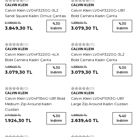
(0)
(0)
CALVIN KLEIN
CALVIN KLEIN
Calvin Klein LV04F3230G-3L2
Calvin Klein LV04F3220G-UB1
Sandi Square Kadın Omuz Çantası
Bold Camera Kadın Çanta
5.499,00
TL
4.399,00
TL
%
30
%
30
3.849,30
TL
3.079,30
TL
İndirim
İndirim
(0)
(0)
CALVIN KLEIN
CALVIN KLEIN
Calvin Klein LV04F3220G-4LX
Calvin Klein LV04F3220G-3L2
Bold Camera Kadın Çanta
Bold Camera Kadın Çanta
4.399,00
TL
4.399,00
TL
%
30
%
30
3.079,30
TL
3.079,30
TL
İndirim
İndirim
(0)
(0)
CALVIN KLEIN
CALVIN KLEIN
Calvin Klein LV04F1154G-UB1 Bold
Calvin Klein LV04F1093G-UB1
Medium Zip Around Kadın
Large Zip Around Kadın Cüzdan
Cüzdan
2.749,00
TL
4.399,00
TL
%
30
%
40
1.924,30
TL
2.639,40
TL
İndirim
İndirim
(0)
(0)