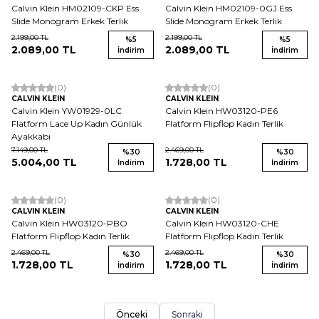
Calvin Klein HM02109-CKP Ess
Calvin Klein HM02109-0GJ Ess
Slide Monogram Erkek Terlik
Slide Monogram Erkek Terlik
2.199,00
TL
2.199,00
TL
%
5
%
5
2.089,00
TL
2.089,00
TL
İndirim
İndirim
(0)
(0)
CALVIN KLEIN
CALVIN KLEIN
Calvin Klein YW01929-0LC
Calvin Klein HW03120-PE6
Flatform Lace Up Kadın Günlük
Flatform Flipflop Kadın Terlik
Ayakkabı
7.149,00
TL
2.469,00
TL
%
30
%
30
5.004,00
TL
1.728,00
TL
İndirim
İndirim
(0)
(0)
CALVIN KLEIN
CALVIN KLEIN
Calvin Klein HW03120-PBO
Calvin Klein HW03120-CHE
Flatform Flipflop Kadın Terlik
Flatform Flipflop Kadın Terlik
2.469,00
TL
2.469,00
TL
%
30
%
30
1.728,00
TL
1.728,00
TL
İndirim
İndirim
Önceki
Sonraki