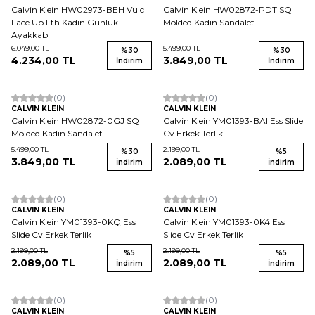
Calvin Klein HW02973-BEH Vulc
Calvin Klein HW02872-PDT SQ
Lace Up Lth Kadın Günlük
Molded Kadın Sandalet
Ayakkabı
6.049,00
TL
5.499,00
TL
%
30
%
30
4.234,00
TL
3.849,00
TL
İndirim
İndirim
(0)
(0)
CALVIN KLEIN
CALVIN KLEIN
Calvin Klein HW02872-0GJ SQ
Calvin Klein YM01393-BAI Ess Slide
Molded Kadın Sandalet
Cv Erkek Terlik
5.499,00
TL
2.199,00
TL
%
30
%
5
3.849,00
TL
2.089,00
TL
İndirim
İndirim
(0)
(0)
CALVIN KLEIN
CALVIN KLEIN
Calvin Klein YM01393-0KQ Ess
Calvin Klein YM01393-0K4 Ess
Slide Cv Erkek Terlik
Slide Cv Erkek Terlik
2.199,00
TL
2.199,00
TL
%
5
%
5
2.089,00
TL
2.089,00
TL
İndirim
İndirim
(0)
(0)
CALVIN KLEIN
CALVIN KLEIN