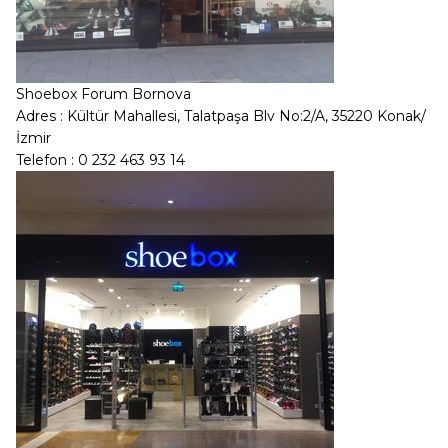
Shoebox Forum Bornova
Adres : Kültür Mahallesi, Talatpaşa Blv No:2/A, 35220 Konak/
İzmir
Telefon : 0 232 463 93 14