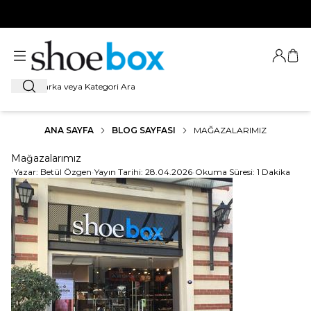
HOŞ GELDİNİZ
Giriş Ya
Sep
Ara
ANA SAYFA
BLOG SAYFASI
MAĞAZALARIMIZ
Mağazalarımız
•
Yazar:
Betül Özgen
•
Yayın Tarihi:
28.04.2026
•
Okuma Süresi:
1 Dakika