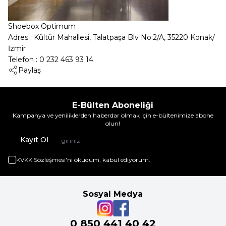
Shoebox Optimum
Adres : Kültür Mahallesi, Talatpaşa Blv No:2/A, 35220 Konak/
İzmir
Telefon : 0 232 463 93 14
Paylaş
E-Bülten Aboneliği
Kampanya ve yeniliklerden haberdar olmak için e-bültenimize abone
olun!
Kayıt Ol
KVKK Sözleşmesi'ni
okudum, kabul ediyorum.
Sosyal Medya
0 850 441 40 42