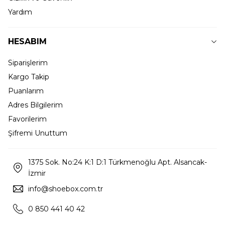
Yardım
HESABIM
Siparişlerim
Kargo Takip
Puanlarım
Adres Bilgilerim
Favorilerim
Şifremi Unuttum
1375 Sok. No:24 K:1 D:1 Türkmenoğlu Apt. Alsancak-
İzmir
info@shoebox.com.tr
0 850 441 40 42