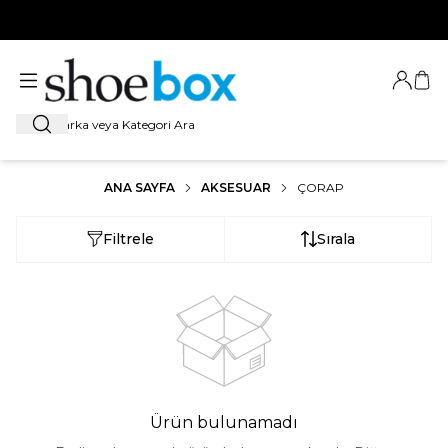
HOŞ GELDİNİZ
Giriş Ya
Sep
Ara
ANA SAYFA
AKSESUAR
ÇORAP
Filtrele
Sırala
Ürün bulunamadı