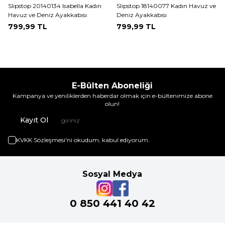
Slipstop 20140134 Isabella Kadın
Slipstop 18140077 Kadın Havuz ve
Havuz ve Deniz Ayakkabısı
Deniz Ayakkabısı
799,99
TL
799,99
TL
E-Bülten Aboneliği
Kampanya ve yeniliklerden haberdar olmak için e-bültenimize abone
olun!
Kayıt Ol
KVKK Sözleşmesi'ni
okudum, kabul ediyorum.
Sosyal Medya
0 850 441 40 42