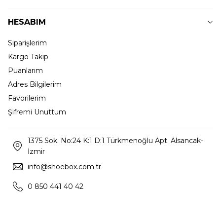
HESABIM
Siparişlerim
Kargo Takip
Puanlarım
Adres Bilgilerim
Favorilerim
Şifremi Unuttum
1375 Sok. No:24 K:1 D:1 Türkmenoğlu Apt. Alsancak-
İzmir
info@shoebox.com.tr
0 850 441 40 42