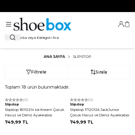
HOŞ GELDİNİZ
Giriş Ya
Sep
Ara
ANA SAYFA
SLIPSTOP
Filtrele
Sırala
Toplam
18
ürün bulunmaktadır.
(0)
(0)
Yeni
Yeni
Slipstop
Slipstop
Slipstop 18110214 Ice Kream Çocuk
Slipstop 17120126 JackJunior
Havuz ve Deniz Ayakkabısı
Çocuk Havuz ve Deniz Ayakkabısı
749,99
TL
749,99
TL