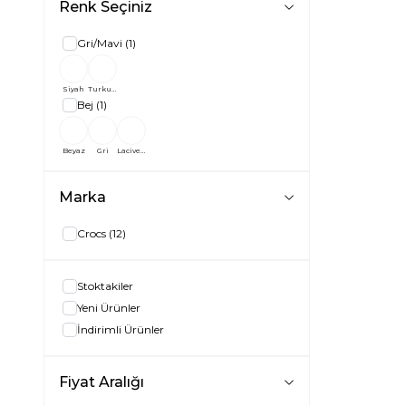
Renk Seçiniz
38
(4)
39
(4)
Gri/Mavi
(1)
41
(5)
42
(5)
Siyah
Turkuaz
43
(5)
Bej
(1)
45
(5)
46
(3)
Beyaz
Gri
Lacivert
Marka
Crocs
(12)
Stoktakiler
Yeni Ürünler
İndirimli Ürünler
Fiyat Aralığı