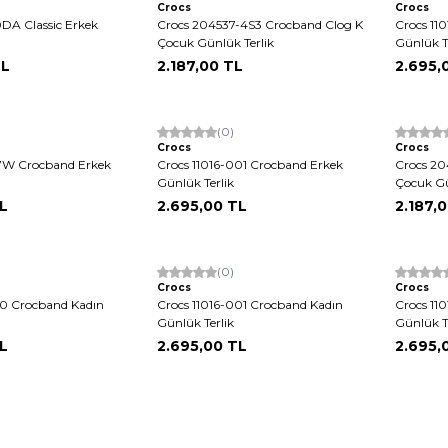
Crocs
Crocs
DA Classic Erkek
Crocs 204537-4S3 Crocband Clog K
Crocs 11
Çocuk Günlük Terlik
Günlük T
L
2.187,00
TL
2.695,
Yeni
(0)
Yeni
Crocs
Crocs
07W Crocband Erkek
Crocs 11016-001 Crocband Erkek
Crocs 20
Günlük Terlik
Çocuk Gü
L
2.695,00
TL
2.187,
Yeni
(0)
Yeni
Crocs
Crocs
00 Crocband Kadın
Crocs 11016-001 Crocband Kadın
Crocs 11
Günlük Terlik
Günlük T
L
2.695,00
TL
2.695,