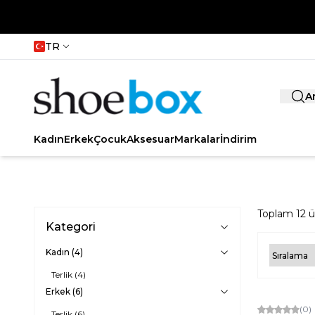
TR
A
Kadın
Erkek
Çocuk
Aksesuar
Markalar
İndirim
Toplam
12
ü
Kategori
Kadın
(4)
Terlik
(4)
Erkek
(6)
Yeni
(0)
Terlik
(6)