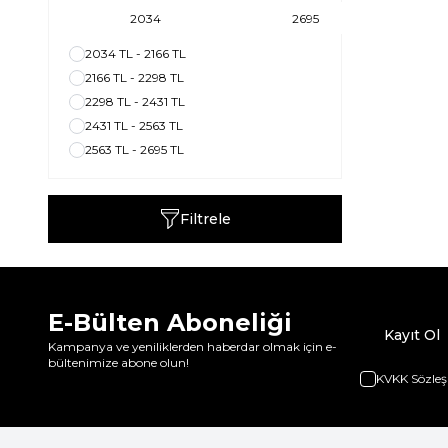
2034 TL - 2166 TL
2166 TL - 2298 TL
2298 TL - 2431 TL
2431 TL - 2563 TL
2563 TL - 2695 TL
Filtrele
E-Bülten Aboneliği
Kayıt Ol
Kampanya ve yeniliklerden haberdar olmak için e-
bültenimize abone olun!
KVKK Sözleş