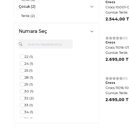
Crocs
Çocuk
(2)
Crocs 10001-0
Günlük Terlik
Terlik
(2)
2.544,00
T
Numara Seç
Yeni
(0)
Crocs
Crocs 11016-
Günlük Terlik
22
(1)
2.695,00
T
24
(1)
25
(1)
28
(1)
Yeni
(0)
Crocs
29
(1)
Crocs 11016-1
30
(1)
Günlük Terlik
32
(2)
2.695,00
T
33
(1)
34
(1)
36
(3)
37
(4)