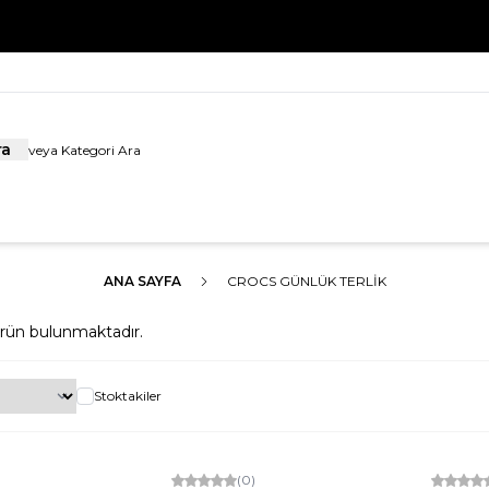
HOŞ GELDİNİZ
ra
ANA SAYFA
CROCS GÜNLÜK TERLIK
rün bulunmaktadır.
Stoktakiler
Yeni
(0)
Yeni