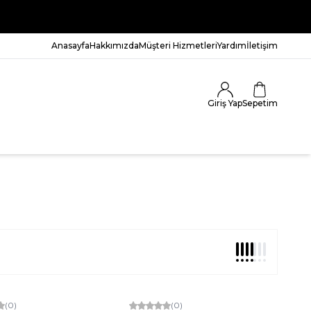
Anasayfa
Hakkımızda
Müşteri Hizmetleri
Yardım
İletişim
Giriş Yap
Sepetim
(0)
Yeni
(0)