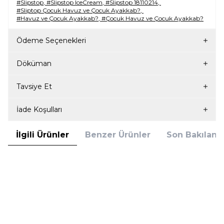
#Slipstop
,
#Slipstop IceCream
,
#Slipstop 18110214
,
#Sliptop Çocuk Havuz ve Çocuk Ayakkab?
,
#Havuz ve Çocuk Ayakkab?
,
#Çocuk Havuz ve Çocuk Ayakkab?
Ödeme Seçenekleri
Döküman
Tavsiye Et
İade Koşulları
İlgili Ürünler
Benzer Ürünler
Son Bakılanla
(0)
(0)
Yeni
Yeni
Slipstop
Slipstop
Slipstop 16120070 Racing Çocuk
Slipstop 21110345 Dolce Çocuk
Havuz ve Deniz Ayakkabısı
Havuz ve Deniz Ayakkabısı
749,99
TL
749,99
TL