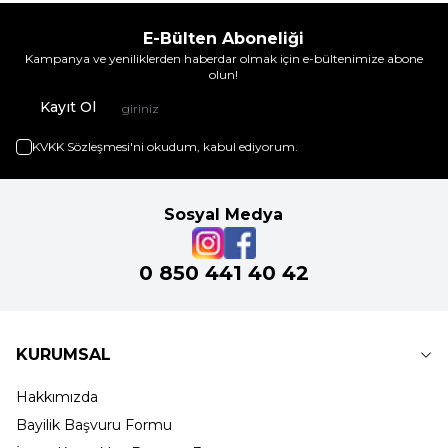
E-Bülten Aboneliği
Kampanya ve yeniliklerden haberdar olmak için e-bültenimize abone
olun!
Kayıt Ol
KVKK Sözleşmesi'ni
okudum, kabul ediyorum.
Sosyal Medya
0 850 441 40 42
KURUMSAL
Hakkımızda
Bayilik Başvuru Formu