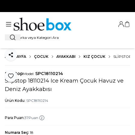
HOŞ GELDİNİZ
Giriş Ya
Sep
Ara
ANA SAYFA
ÇOCUK
AYAKKABI
KIZ ÇOCUK
SLIPSTOP 1
Paylaş
Slipstop
SPC18110214
Model:
Favoriye Ekle
Slipstop 18110214 Ice Kream Çocuk Havuz ve
Deniz Ayakkabısı
Ürün Kodu:
SPC18110214
Para Puan:
37
Puan
Numara Seç:
18