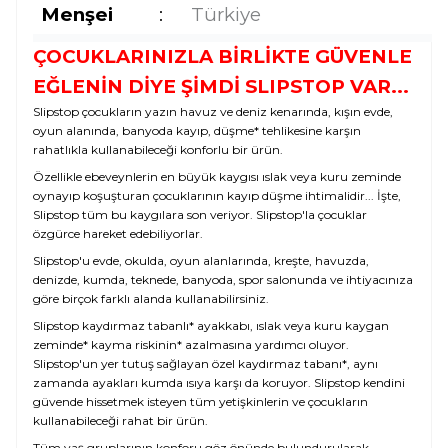
Menşei
:
Türkiye
ÇOCUKLARINIZLA BİRLİKTE GÜVENLE
EĞLENİN DİYE ŞİMDİ SLIPSTOP VAR...
Slipstop çocukların yazın havuz ve deniz kenarında, kışın evde,
oyun alanında, banyoda kayıp, düşme* tehlikesine karşın
rahatlıkla kullanabileceği konforlu bir ürün.
Özellikle ebeveynlerin en büyük kaygısı ıslak veya kuru zeminde
oynayıp koşuşturan çocuklarının kayıp düşme ihtimalidir... İşte,
Slipstop tüm bu kaygılara son veriyor. Slipstop'la çocuklar
özgürce hareket edebiliyorlar.
Slipstop'u evde, okulda, oyun alanlarında, kreşte, havuzda,
denizde, kumda, teknede, banyoda, spor salonunda ve ihtiyacınıza
göre birçok farklı alanda kullanabilirsiniz.
Slipstop kaydırmaz tabanlı* ayakkabı, ıslak veya kuru kaygan
zeminde* kayma riskinin* azalmasına yardımcı oluyor.
Slipstop'un yer tutuş sağlayan özel kaydırmaz tabanı*, aynı
zamanda ayakları kumda ısıya karşı da koruyor. Slipstop kendini
güvende hissetmek isteyen tüm yetişkinlerin ve çocukların
kullanabileceği rahat bir ürün.
Tüm yaş gruplarının konforu göz önünde bulundurularak