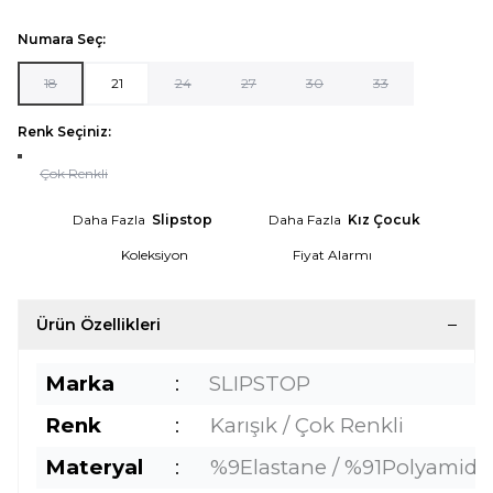
Numara Seç:
18
21
24
27
30
33
Renk Seçiniz:
Çok Renkli
Daha Fazla
Slipstop
Daha Fazla
Kız Çocuk
Koleksiyon
Fiyat Alarmı
Ürün Özellikleri
Marka
:
SLIPSTOP
Renk
:
Karışık / Çok Renkli
Materyal
:
%9Elastane / %91Polyamide