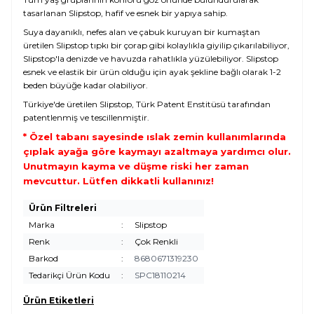
tasarlanan Slipstop, hafif ve esnek bir yapıya sahip.
Suya dayanıklı, nefes alan ve çabuk kuruyan bir kumaştan
üretilen Slipstop tıpkı bir çorap gibi kolaylıkla giyilip çıkarılabiliyor,
Slipstop'la denizde ve havuzda rahatlıkla yüzülebiliyor. Slipstop
esnek ve elastik bir ürün olduğu için ayak şekline bağlı olarak 1-2
beden büyüğe kadar olabiliyor.
Türkiye'de üretilen Slipstop, Türk Patent Enstitüsü tarafından
patentlenmiş ve tescillenmiştir.
* Özel tabanı sayesinde ıslak zemin kullanımlarında
çıplak ayağa göre kaymayı azaltmaya yardımcı olur.
Unutmayın kayma ve düşme riski her zaman
mevcuttur. Lütfen dikkatli kullanınız!
Ürün Filtreleri
Marka
:
Slipstop
Renk
:
Çok Renkli
Barkod
:
8680671319230
Tedarikçi Ürün Kodu
:
SPC18110214
Ürün Etiketleri