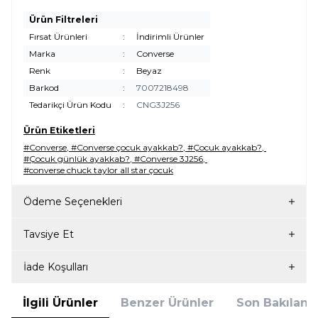
Ürün Filtreleri
Fırsat Ürünleri
:
İndirimli Ürünler
Marka
:
Converse
Renk
:
Beyaz
Barkod
:
7007218498
Tedarikçi Ürün Kodu
:
CNG3J256
Ürün Etiketleri
#Converse
,
#Converse çocuk ayakkab?
,
#Çocuk ayakkab?
,
#Çocuk günlük ayakkab?
,
#Converse 3J256
,
#converse chuck taylor all star çocuk
Ödeme Seçenekleri
Tavsiye Et
İade Koşulları
İlgili Ürünler
Benzer Ürünler
Son Bakılanla