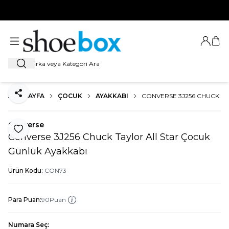
HOŞ GELDİNİZ
Giriş Ya
Sep
Ara
ANA SAYFA
ÇOCUK
AYAKKABI
CONVERSE 3J256 CHUCK T
Paylaş
Converse
Favoriye Ekle
Converse 3J256 Chuck Taylor All Star Çocuk
Günlük Ayakkabı
Ürün Kodu:
CON73
Para Puan:
90
Puan
Numara Seç: