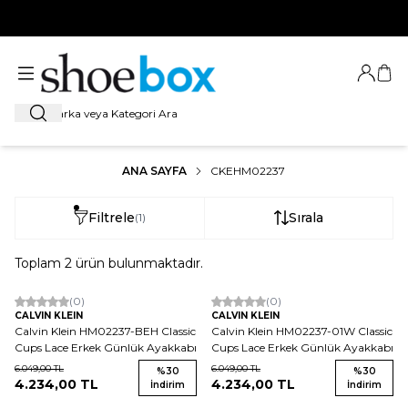
HOŞ GELDİNİZ
Giriş Ya
Sep
Ara
ANA SAYFA
CKEHM02237
Filtrele
Sırala
(1)
Toplam
2
ürün bulunmaktadır.
(0)
(0)
CALVIN KLEIN
CALVIN KLEIN
Calvin Klein HM02237-BEH Classic
Calvin Klein HM02237-01W Classic
Cups Lace Erkek Günlük Ayakkabı
Cups Lace Erkek Günlük Ayakkabı
6.049,00
TL
6.049,00
TL
%
30
%
30
4.234,00
TL
4.234,00
TL
İndirim
İndirim