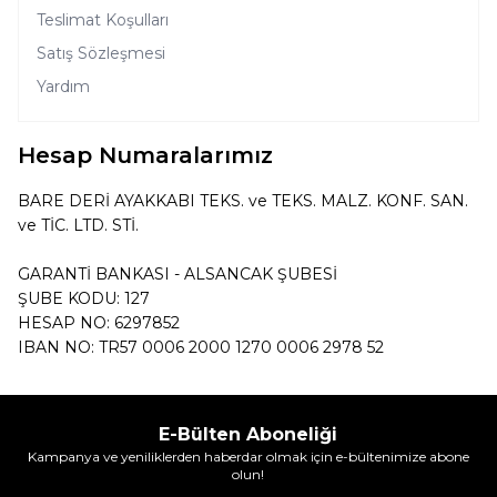
Teslimat Koşulları
Satış Sözleşmesi
Yardım
Hesap Numaralarımız
BARE DERİ AYAKKABI TEKS. ve TEKS. MALZ. KONF. SAN.
ve TİC. LTD. STİ.
GARANTİ BANKASI - ALSANCAK ŞUBESİ
ŞUBE KODU: 127
HESAP NO: 6297852
IBAN NO: TR57 0006 2000 1270 0006 2978 52
E-Bülten Aboneliği
Kampanya ve yeniliklerden haberdar olmak için e-bültenimize abone
olun!