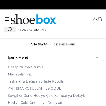
HOŞ GELDİNİZ
Giriş Ya
Sep
Ara
ANA SAYFA
ÖDEME TAKIBI
İçerik Menü
Hesap Numaralarımız
Mağazalarımız
Teslimat & Değişim & İade Koşulları
YARIŞMA KOŞULLARI ve ÖDÜL
Sevgililer Günü Hediye Çeki Kampanya Detayları
Hediye Çeki Kampanya Detayları